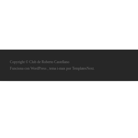
Copyright © Club de Roberto Castellano
Funciona con WordPress
, tema
i-max
por TemplatesNext.