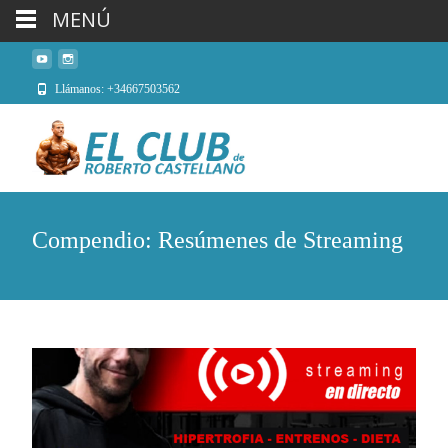
MENÚ
Llámanos: +34667503562
Compendio: Resúmenes de Streaming