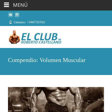
MENÚ
Llámanos: +34667503562
Compendio: Volumen Muscular