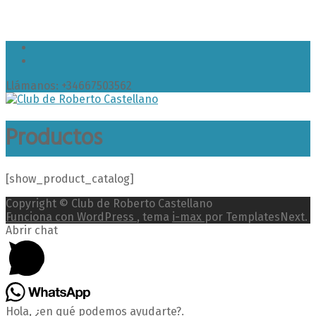
Llámanos: +34667503562
Productos
[show_product_catalog]
Copyright © Club de Roberto Castellano
Funciona con WordPress
, tema
i-max
por TemplatesNext.
Abrir chat
Hola, ¿en qué podemos ayudarte?.