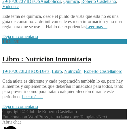
29/10/2020
VÍDEOS
Anabólicos
,
Química
,
Roberto Castellano
,
Vídeos
rc
Este tema de química, desde el punto de vista que esta no es una
guía de consumo… definitivamente es mera información y no una
regla para que se use… Hablo de experiencias
Leer más…
Deja un comentario
19
Oct/20
Libro : Nutrición Inmunitaria
19/10/2020
LIBROS
Dieta
,
Libro
,
Nutrición
,
Roberto Castellano
rc
Cada atleta es diferente y cada preparación también lo es, pero hay
alimentos y suplementos que deberían ir añadidos para todos, tanto
para prevenir como para tratar cualquier afección durante este
período en
Leer más…
Deja un comentario
Copyright © Club de Roberto Castellano
Funciona con WordPress
, tema
i-max
por TemplatesNext.
Abrir chat